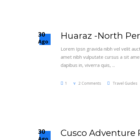
30
Huaraz -North Pe
Ago
Lorem Ipsn gravida nibh vel velit auct
amet nibh vulputate cursus a sit amet
dapibus in, viverra quis,
1
2 Comments
Travel Guides
30
Cusco Adventure 
Ago