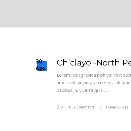
30
Chiclayo -North P
Ago
Lorem Ipsn gravida nibh vel velit auct
amet nibh vulputate cursus a sit amet
dapibus in, viverra quis,
3
2 Comments
Travel Guides