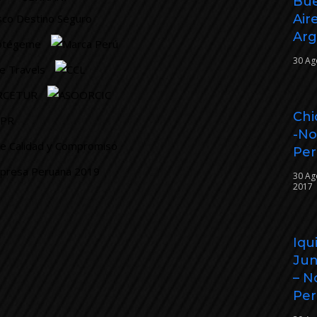
Bu
Air
Arg
30 Ag
Chi
-No
Pe
30 Ag
2017
Iqu
Jun
– N
Pe