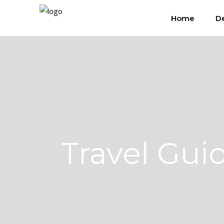
Home
De
Travel Gui