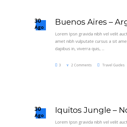
30
Buenos Aires – Ar
Ago
Lorem Ipsn gravida nibh vel velit auct
amet nibh vulputate cursus a sit amet
dapibus in, viverra quis,
3
2 Comments
Travel Guides
30
Iquitos Jungle – N
Ago
Lorem Ipsn gravida nibh vel velit auct