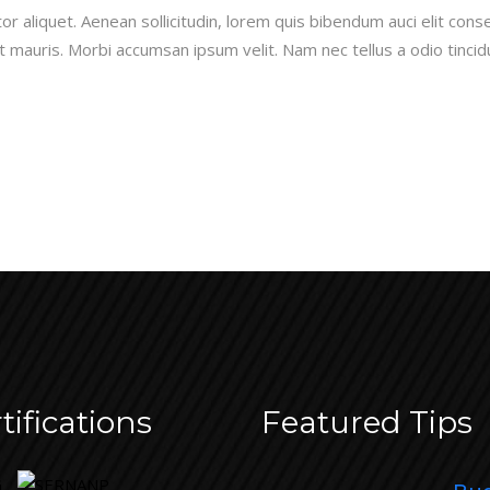
or aliquet. Aenean sollicitudin, lorem quis bibendum auci elit conse
 mauris. Morbi accumsan ipsum velit. Nam nec tellus a odio tincid
tifications
Featured Tips