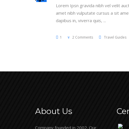
Lorem Ipsn gravida nibh vel velit auct
amet nibh vulputate cursus a sit amet
dapibus in, viverra quis,
1
2 Comments
Travel Guides
About Us
Cer
Company founded in 2002. Our