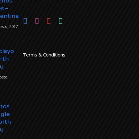
enos
es –
entina
osto, 2017
_ _
clayo
Terms & Conditions
rth
ru
osto,
itos
gle
orth
ru