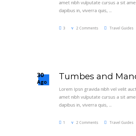
amet nibh vulputate cursus a sit amet
dapibus in, viverra quis,
3
2 Comments
Travel Guides
30
Tumbes and Manc
Ago
Lorem Ipsn gravida nibh vel velit auct
amet nibh vulputate cursus a sit amet
dapibus in, viverra quis,
1
2 Comments
Travel Guides