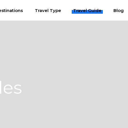
stinations
Travel Type
Travel Guide
Blog
des